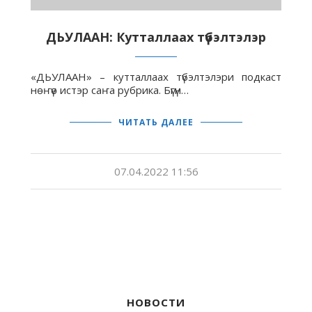
ДЬУЛААН: Кутталлаах түбэлтэлэр
«ДЬУЛААН» – кутталлаах түбэлтэлэри подкаст
нөҥүө истэр саҥа рубрика. Бүгүн…
ЧИТАТЬ ДАЛЕЕ
07.04.2022 11:56
НОВОСТИ