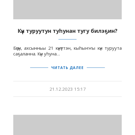
Күн туруутун туһунан тугу билэҕин?
Бүгүн, ахсынньы 21 күнүттэн, кыһыҥҥы күн туруута
саҕаланна. Күн уһуна…
ЧИТАТЬ ДАЛЕЕ
21.12.2023 15:17