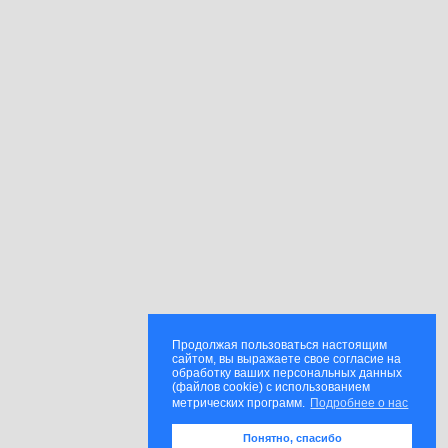
Продолжая пользоваться настоящим
сайтом, вы выражаете свое согласие на
обработку ваших персональных данных
(файлов cookie) с использованием
метрических программ.
Подробнее о нас
Понятно, спасибо