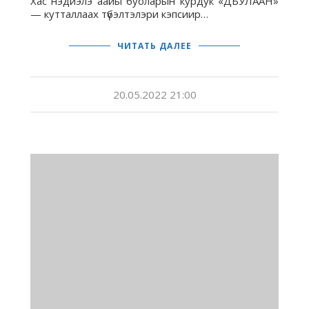
Хас нэдиэлэ аайы буоларын курдук «ДЬУЛААН»
— кутталлаах түбэлтэлэри кэпсиир…
ЧИТАТЬ ДАЛЕЕ
20.05.2022 21:00