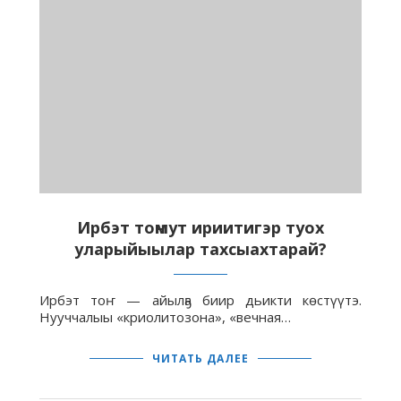
Ирбэт тоҥмут ириитигэр туох
уларыйыылар тахсыахтарай?
Ирбэт тоҥ — айылҕа биир дьикти көстүүтэ.
Нууччалыы «криолитозона», «вечная…
ЧИТАТЬ ДАЛЕЕ