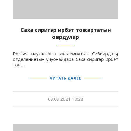
Саха сиригэр ирбэт тоҥ картатын
оҥордулар
Россия наукаларын академиятын Сибиирдээҕи
отделениетын учуонайдара Саха сиригэр ирбэт
тоҥ…
ЧИТАТЬ ДАЛЕЕ
09.09.2021 10:28