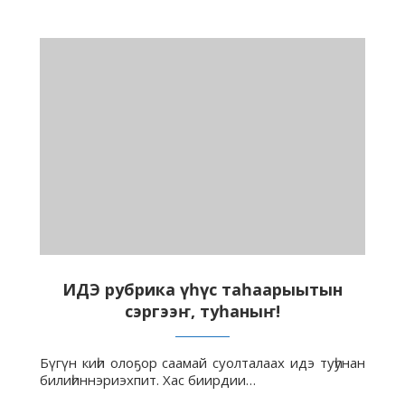
ИДЭ рубрика үһүс таһаарыытын
сэргээҥ, туһаныҥ!
Бүгүн киһи олоҕор саамай суолталаах идэ туһунан
билиһиннэриэхпит. Хас биирдии…