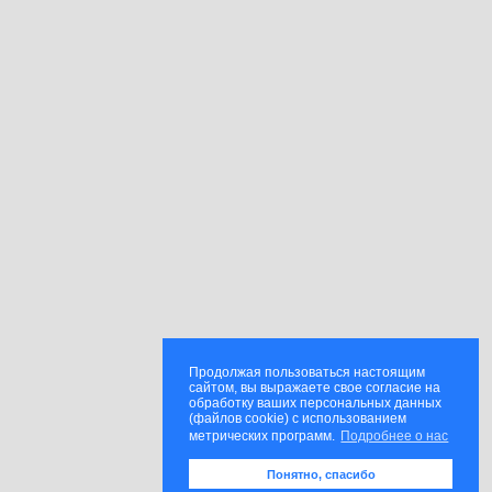
Продолжая пользоваться настоящим
сайтом, вы выражаете свое согласие на
обработку ваших персональных данных
(файлов cookie) с использованием
метрических программ.
Подробнее о нас
Понятно, спасибо