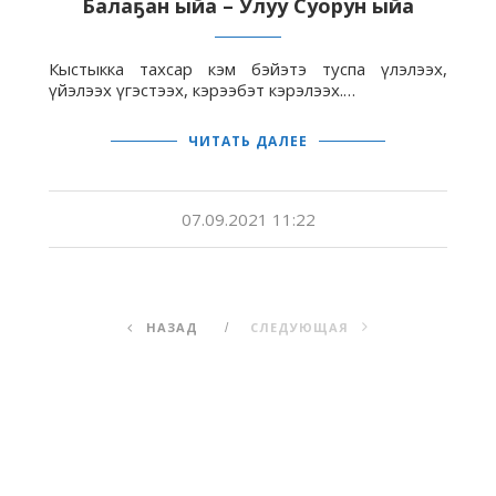
Балаҕан ыйа – Улуу Суорун ыйа
Кыстыкка тахсар кэм бэйэтэ туспа үлэлээх,
үйэлээх үгэстээх, кэрээбэт кэрэлээх.…
ЧИТАТЬ ДАЛЕЕ
07.09.2021 11:22
НАЗАД
СЛЕДУЮЩАЯ