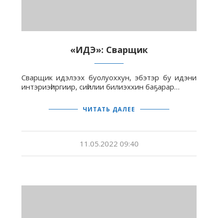
«ИДЭ»: Сварщик
Сварщик идэлээх буолуоххун, эбэтэр бу идэни
интэриэһиргиир, сиһилии билиэххин баҕарар…
ЧИТАТЬ ДАЛЕЕ
11.05.2022 09:40