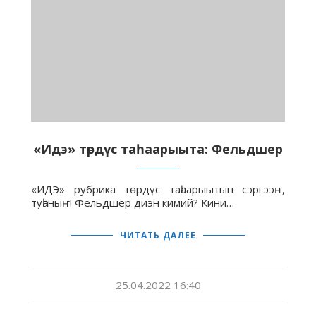
«Идэ» төрдүс таһаарыыта: Фельдшер
«ИДЭ» рубрика төрдүс таһаарыытын сэргээҥ,
туһаныҥ! Фельдшер диэн кимий? Кини…
ЧИТАТЬ ДАЛЕЕ
25.04.2022 16:40