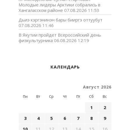
Молодые лидеры Арктики собрались в
Хангаласском районе
07.08.2026 11:53
Дьиэ кэргэнинэн бары бииргэ оттуубут
07.08.2026 11:46
В Якутии пройдет Всероссийский день
физкультурника
06.08.2026 12:19
КАЛЕНДАРЬ
Август 2026
Пн
Вт
Ср
Чт
Пт
Сб
Вс
1
2
3
4
5
6
7
8
9
10
11
12
13
14
15
16