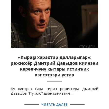
«Кыраҕы харахтар далларыгар»:
режиссёр Дмитрий Давыдов киинэни
көрөөччүнү кытары истиҥник
кэпсэтээри устар
Бу күннэргэ Саха сирин режиссера Дмитрий
Давыдов “Пугало” диэн киинэтин…
ЧИТАТЬ ДАЛЕЕ