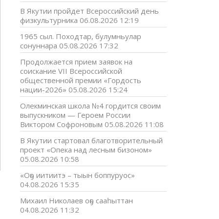
В Якутии пройдет Всероссийский день
физкультурника
06.08.2026 12:19
1965 сыл. Походтар, булумньулар
сонуннара
05.08.2026 17:32
Продолжается прием заявок на
соискание VII Всероссийской
общественной премии «Гордость
нации-2026»
05.08.2026 15:24
Олекминская школа №4 гордится своим
выпускником — Героем России
Виктором Софроновым
05.08.2026 11:08
В Якутии стартовал благотворительный
проект «Опека над лесным бизоном»
05.08.2026 10:58
«Оҕо иитиитэ – тыын боппуруос»
04.08.2026 15:35
Михаил Николаев оҕо сааһыттан
04.08.2026 11:32