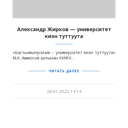
Александр Жирков — университет
киэн туттуута
«Бастыҥ выпускник – университет киэн туттуута»
М.К. Аммосов аатынан ХИФУ…
ЧИТАТЬ ДАЛЕЕ
26.01.2022 14:14