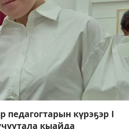
эр педагогтарын күрэҕэр I
учуутала кыайда