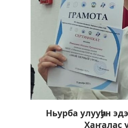
Ньурба улууһун эд
Хаҥалас 