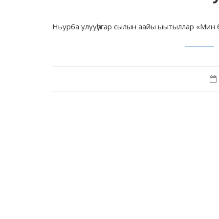
Ньурба улууһугар сылын аайы ыытыллар «Мин 