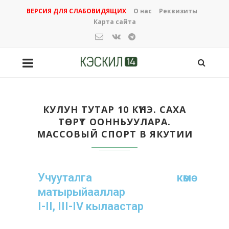
ВЕРСИЯ ДЛЯ СЛАБОВИДЯЩИХ
О нас
Реквизиты
Карта сайта
КУЛУН ТУТАР 10 КҮНЭ. САХА
ТӨРҮТ ООННЬУУЛАРА.
МАССОВЫЙ СПОРТ В ЯКУТИИ
Учууталга көмө
матырыйааллар
I-II, III-IV кылаастар