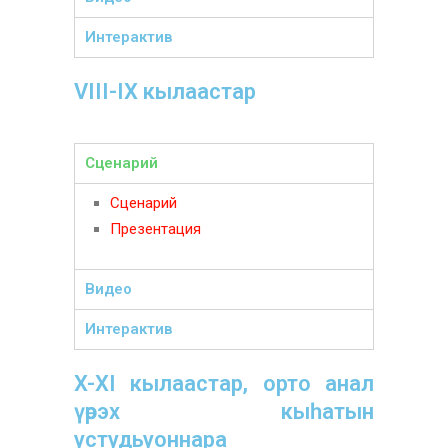
Интерактив
VIII-IX кылаастар
Сценарий
Сценарий
Презентация
Видео
Интерактив
X-XI кылаастар, орто анал
үөрэх кыһатын
устудьуоннара