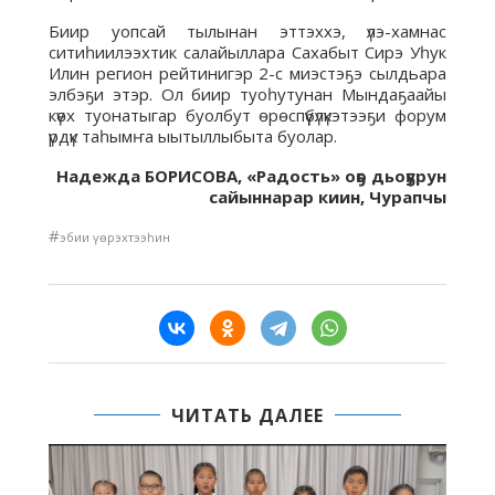
Биир уопсай тылынан эттэххэ, үлэ-хамнас
ситиһиилээхтик салайыллара Сахабыт Сирэ Уһук
Илин регион рейтинигэр 2-с миэстэҕэ сылдьара
элбэҕи этэр. Ол биир туоһутунан Мындаҕаайы
күөх туонатыгар буолбут өрөспүүбүлүкэтээҕи форум
үрдүк таһымҥа ыытыллыбыта буолар.
Надежда БОРИСОВА,
«Радость» оҕо дьоҕурун
сайыннарар киин, Чурапчы
#
эбии үөрэхтээһин
ЧИТАТЬ ДАЛЕЕ