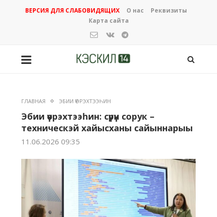
ВЕРСИЯ ДЛЯ СЛАБОВИДЯЩИХ
О нас
Реквизиты
Карта сайта
ГЛАВНАЯ
ЭБИИ ҮӨРЭХТЭЭҺИН
Эбии үөрэхтээһин: сүрүн сорук –
техническэй хайысханы сайыннарыы
11.06.2026 09:35