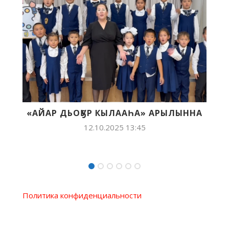
ЫЛЫННА
«ТҮӨЛБЭ» ЭБИИ ҮӨРЭХ КИИНИГЭР
МАҤНАЙГЫ КЫЛААС
ҮӨРЭНЭЭЧЧИЛЭРИГЭР...
23.09.2025 13:39
Политика конфиденциальности