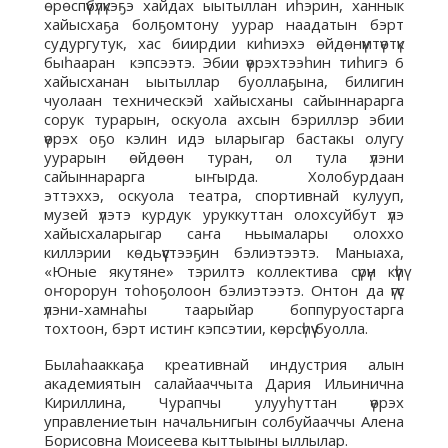
өрөспүүбүлүкэҕэ хайдах ыытыллан иһэрин, ханнык
хайысхаҕа болҕомтону уурар наадатын бэрт
судургутук, хас биирдии киһиэхэ өйдөнүмтүөтүк
быһааран кэпсээтэ. Эбии үөрэхтээһин тиһигэ 6
хайысханан ыытыллар буоллаҕына, билигин
чуолаан техническэй хайысханы сайыннарарга
сорук турарын, оскуола ахсын бэриллэр эбии
үөрэх оҕо кэлин идэ ыларыгар бастакы олугу
уурарын өйдөөн туран, ол тула үлэни
сайыннарарга ыҥырда. Холобурдаан
эттэххэ, оскуола театра, спортивнай кулууп,
музей үлэтэ курдук уруккуттан олохсуйбут үлэ
хайысхаларыгар саҥа ньымалары олоххо
киллэрии көдьүүстээҕин бэлиэтээтэ. Маныаха,
«Юные якутяне» тэрилтэ коллектива сүрүн күүһү
оҥорорун тоһоҕолоон бэлиэтээтэ. Онтон да үгүс
үлэни-хамнаһы таарыйар боппуруостарга
тохтоон, бэрт истиҥ кэпсэтии, көрсүһүү буолла.
Былаһааккаҕа креативнай индустрия алын
академиятын салайааччыта Дария Ильинична
Кириллина, Чурапчы улууһуттан үөрэх
управлениетын начальнигын солбуйааччы Алена
Борисовна Моисеева кыттыыны ыллылар.