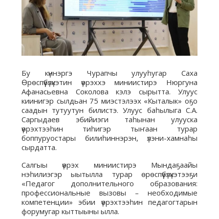
Бу күннэргэ Чурапчы улууһугар Саха
Өрөспүүбүлүкэтин үөрэххэ миниистирэ Нюргуна
Афанасьевна Соколова кэлэ сырытта. Улуус
киинигэр сылдьан 75 миэстэлээх «Кыталык» оҕо
саадын тутуутун билистэ. Улуус баһылыга С.А.
Саргыдаев эбийиэги таһынан улууска
үөрэхтээһин тиһигэр тыҥаан турар
боппуруостары билиһиннэрэн, үлэни-хамнаһы
сырдатта.
Салгыы үөрэх миниистирэ Мындаҕаайы
нэһилиэгэр ыытылла турар өрөспүүбүлүкэтээҕи
«Педагог дополнительного образования:
профессиональные вызовы – необходимые
компетенции» эбии үөрэхтээһин педагогтарын
форумугар кыттыыны ылла.