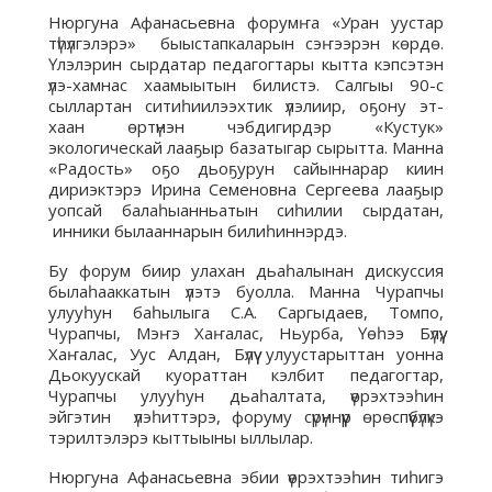
Нюргуна Афанасьевна форумҥа «Уран уустар
түһүлгэлэрэ» быыстапкаларын сэҥээрэн көрдө.
Үлэлэрин сырдатар педагогтары кытта кэпсэтэн
үлэ-хамнас хаамыытын билистэ. Салгыы 90-с
сыллартан ситиһиилээхтик үлэлиир, оҕону эт-
хаан өртүнэн чэбдигирдэр «Кустук»
экологическай лааҕыр базатыгар сырытта. Манна
«Радость» оҕо дьоҕурун сайыннарар киин
дириэктэрэ Ирина Семеновна Сергеева лааҕыр
уопсай балаһыанньатын сиһилии сырдатан,
инники былааннарын билиһиннэрдэ.
Бу форум биир улахан дьаһалынан дискуссия
былаһааккатын үлэтэ буолла. Манна Чурапчы
улууһун баһылыга С.А. Саргыдаев, Томпо,
Чурапчы, Мэҥэ Хаҥалас, Ньурба, Үөһээ Бүлүү,
Хаҥалас, Уус Алдан, Бүлүү улуустарыттан уонна
Дьокуускай куораттан кэлбит педагогтар,
Чурапчы улууһун дьаһалтата, үөрэхтээһин
эйгэтин үлэһиттэрэ, форуму сүрүннүүр өрөспүүбүлүкэ
тэрилтэлэрэ кыттыыны ыллылар.
Нюргуна Афанасьевна эбии үөрэхтээһин тиһигэ