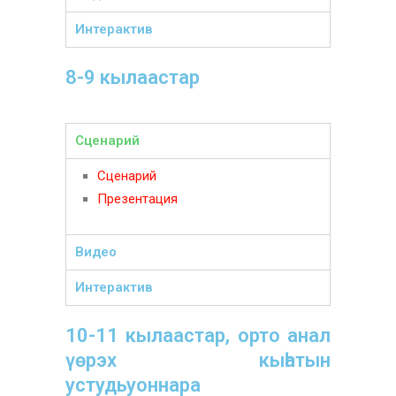
Интерактив
8-9 кылаастар
Сценарий
Сценарий
Презентация
Видео
Интерактив
10-11 кылаастар, орто анал
үөрэх кыһатын
устудьуоннара