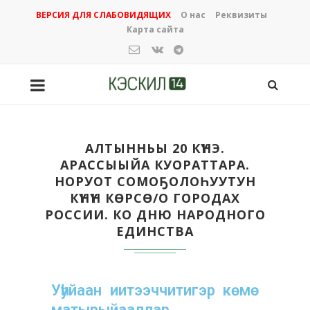
ВЕРСИЯ ДЛЯ СЛАБОВИДЯЩИХ
О нас
Реквизиты
Карта сайта
АЛТЫННЬЫ 20 КҮНЭ.
АРАССЫЫЙА КУОРАТТАРА.
НОРУОТ СОМОҔОЛОҺУУТУН
КҮНҮН КӨРСӨ/О ГОРОДАХ
РОССИИ. КО ДНЮ НАРОДНОГО
ЕДИНСТВА
Уһуйаан иитээччитигэр көмө
матырыйааллар